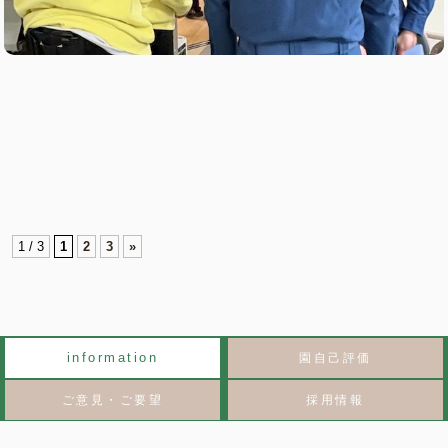
1 / 3
1
2
3
»
information
園自己評価
ご意見・ご要望
採用情報